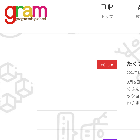
コ
ナ
TOP
ン
ビ
トップ
教
テ
ゲ
ン
ー
ツ
シ
へ
ョ
ス
ン
キ
に
たく
ッ
移
お知らせ
プ
動
2021年
8月6
くさん
ッショ
わりま