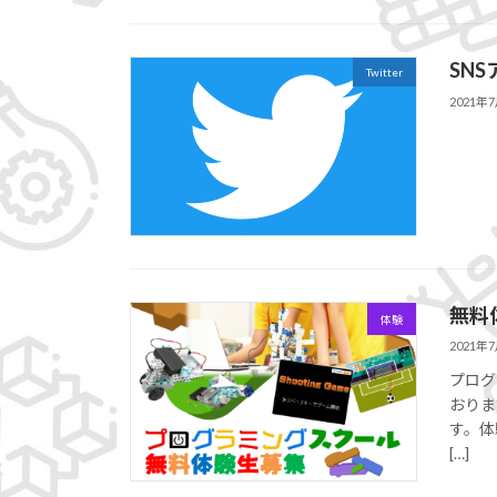
SN
Twitter
2021年
無料
体験
2021年
プログ
おります
す。体
[…]