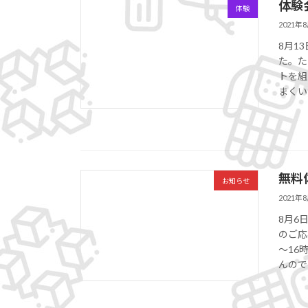
体験
体験
2021年
8月1
た。た
トを組
まくい
無料
お知らせ
2021年
8月6
のご応
～16
んので 